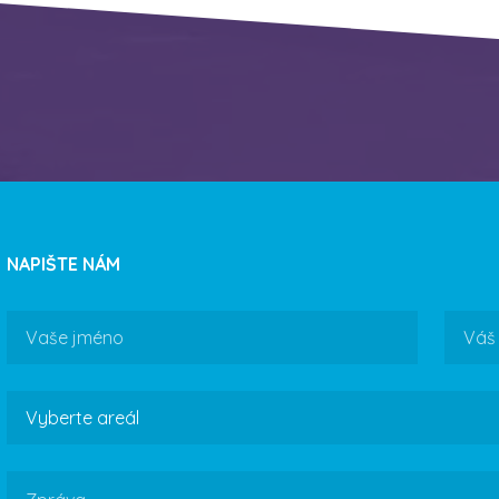
NAPIŠTE NÁM
Jméno
Email
Areál
Zpráva