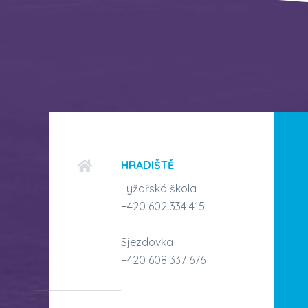
HRADIŠTĚ
Lyžařská škola
+420 602 334 415
Sjezdovka
+420 608 337 676