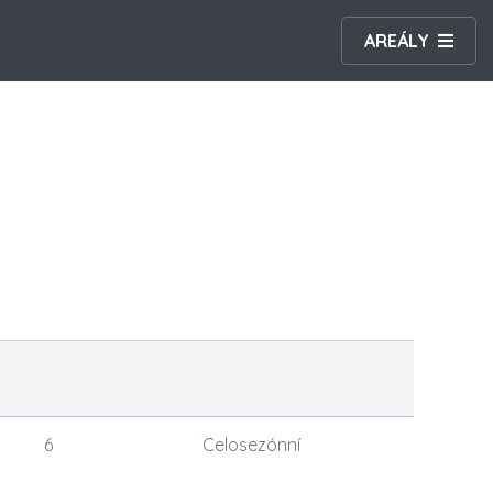
AREÁLY
6
Celosezónní