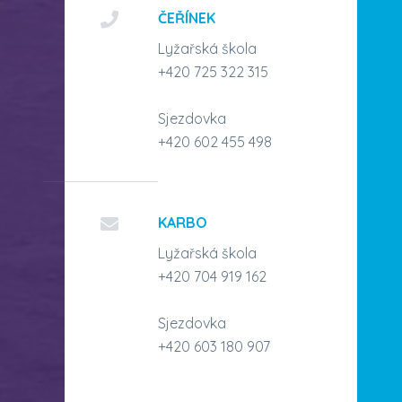
ČEŘÍNEK
Lyžařská škola
+420 725 322 315
Sjezdovka
+420 602 455 498
KARBO
Lyžařská škola
+420 704 919 162
Sjezdovka
+420 603 180 907