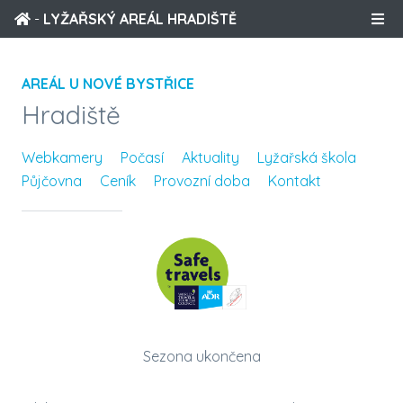
-
LYŽAŘSKÝ AREÁL HRADIŠTĚ
AREÁL U NOVÉ BYSTŘICE
Hradiště
Webkamery
Počasí
Aktuality
Lyžařská škola
Půjčovna
Ceník
Provozní doba
Kontakt
Sezona ukončena