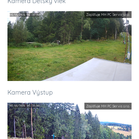
Kamera Dětský vlek
Zajišťuje
MH PC Servis s.r.o.
Kamera Výstup
Zajišťuje
MH PC Servis s.r.o.