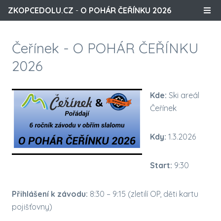
ZKOPCEDOLU.CZ
-
O POHÁR ČEŘÍNKU 2026
Čeřínek
- O POHÁR ČEŘÍNKU
2026
Kde:
Ski areál
Čeřínek
Kdy:
1.3.2026
Start:
9:30
Přihlášení k závodu:
8:30 – 9:15 (zletilí OP, děti kartu
pojišťovny)