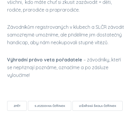
všichni, kdo máte chuť si zkusit zazávodit = děti,
rodiče, prarodiče a praprarodiče.
Závodníkům registrovaných v klubech a SLČR závodit
samozřejmě umožníme, ale přidělíme jim dostatečný
handicap, aby nám neokupovali stupně vítězů.
Výhradní právo veta pořadatele
– závodníky, kteří
se nepřiznají poznáme, označíme a po zásluze
vyloučíme!
ZPĚT
SJEZDOVKA ČEŘÍNEK
LYŽAŘSKÁ ŠKOLA ČEŘÍNEK